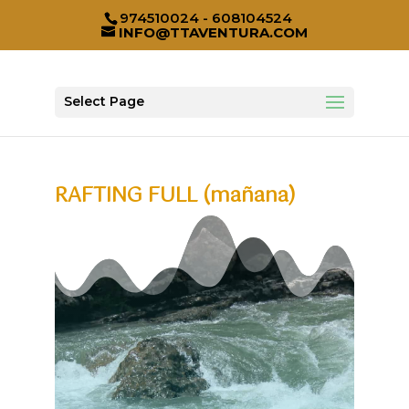
974510024 - 608104524
INFO@TTAVENTURA.COM
Select Page
RAFTING FULL (mañana)