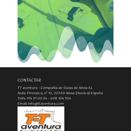
CONTACTAR
TT aventura – Compañía de Guías de Aínsa S.L
Avda. Pirenaica, nº 10, 22330 Aínsa (Huesca) España
Telfs. 974 51 00 24 – 608 104 524
Email: info@ttaventura.com