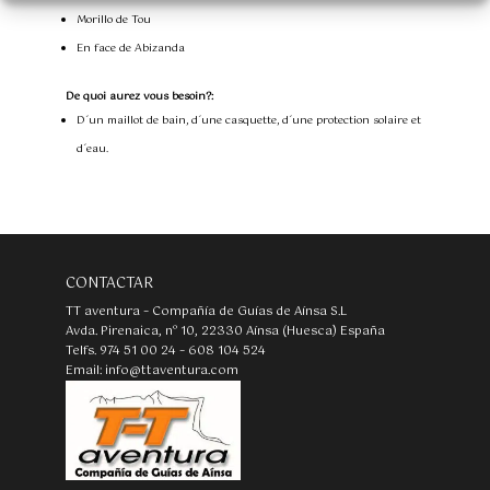
Morillo de Tou
En face de Abizanda
De quoi aurez vous besoin?:
D´un maillot de bain, d´une casquette, d´une protection solaire et
d´eau.
CONTACTAR
TT aventura – Compañía de Guías de Aínsa S.L
Avda. Pirenaica, nº 10, 22330 Aínsa (Huesca) España
Telfs. 974 51 00 24 – 608 104 524
Email: info@ttaventura.com