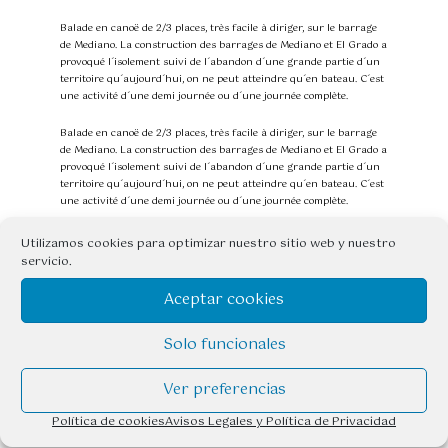
Balade en canoë de 2/3 places, très facile à diriger, sur le barrage
de Mediano. La construction des barrages de Mediano et El Grado a
provoqué l´isolement suivi de l´abandon d´une grande partie d´un
territoire qu´aujourd´hui, on ne peut atteindre qu´en bateau. C´est
une activité d´une demi journée ou d´une journée complète.
Balade en canoë de 2/3 places, très facile à diriger, sur le barrage
de Mediano. La construction des barrages de Mediano et El Grado a
provoqué l´isolement suivi de l´abandon d´une grande partie d´un
territoire qu´aujourd´hui, on ne peut atteindre qu´en bateau. C´est
une activité d´une demi journée ou d´une journée complète.
Nous louons également les canoës à ceux qui veulent faire cette
Utilizamos cookies para optimizar nuestro sitio web y nuestro
activité sans guide, nous amenons les canoës au bord du barrage
servicio.
et nous convenons de l´heure à laquelle nous les récupérons.
EQUIPEMENT INCLUS DANS LE PRIX:
Aceptar cookies
canoë, rames, veste, bidon étanche, transferts
Solo funcionales
Situation
Ver preferencias
Aínsa
Política de cookies
Avisos Legales y Política de Privacidad
Mediano