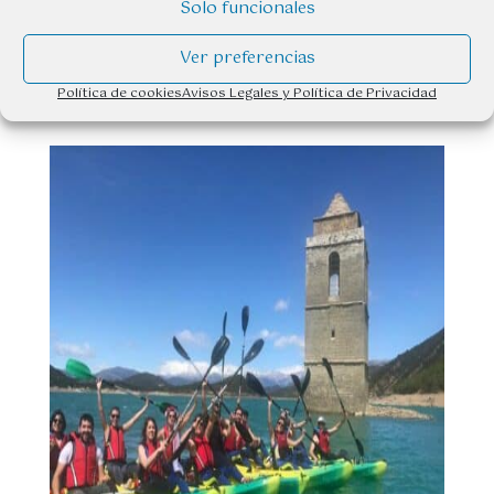
Solo funcionales
MATERIAL ESPECÍFICO
Ver preferencias
Chaleco, remo, bidón estanco
Política de cookies
Avisos Legales y Política de Privacidad