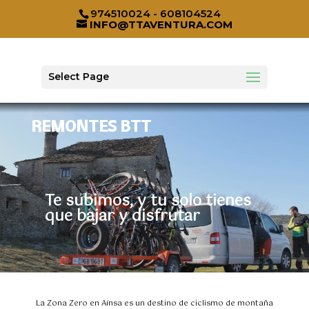
974510024 - 608104524
INFO@TTAVENTURA.COM
Select Page
REMONTES BTT
Te subimos, y tu solo tienes
que bajar y disfrutar
La Zona Zero en Aínsa es un destino de ciclismo de montaña