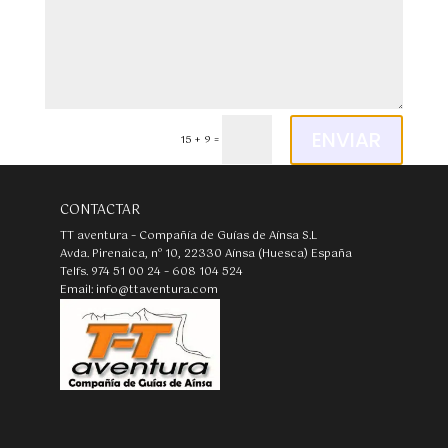
Alternative:
ENVIAR
15 + 9
=
CONTACTAR
TT aventura – Compañía de Guías de Aínsa S.L
Avda. Pirenaica, nº 10, 22330 Aínsa (Huesca) España
Telfs. 974 51 00 24 – 608 104 524
Email: info@ttaventura.com