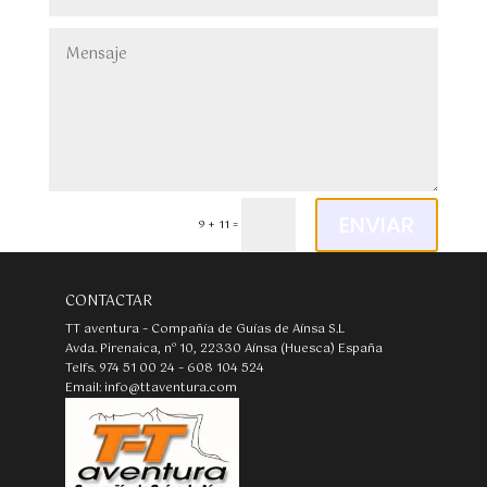
Alternative:
ENVIAR
9 + 11
=
CONTACTAR
TT aventura – Compañía de Guías de Aínsa S.L
Avda. Pirenaica, nº 10, 22330 Aínsa (Huesca) España
Telfs. 974 51 00 24 – 608 104 524
Email: info@ttaventura.com