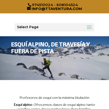
974510024 - 608104524
INFO@TTAVENTURA.COM
Select Page
ESQUÍ ALPINO, DE TRAVESÍA Y
FUERA DE PISTA
Profesores de esquí con la máxima titulación
Esquí alpino
: Ofrecemos clases de esquí alpino tanto