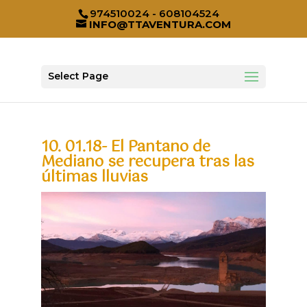
974510024 - 608104524
INFO@TTAVENTURA.COM
Select Page
10. 01.18- El Pantano de
Mediano se recupera tras las
últimas lluvias