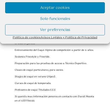
Si queréis mas información poneros en contacto con David Mozota
en el 633114644
Aceptar cookies
Solo funcionales
Ver preferencias
Política de cookies
Avisos Legales y Política de Privacidad
El Club organiza:
Entrenamiento del Esqui Alpino de competición a partir de 6 años.
Sesiones Freestyle y Freeride.
Preparación para las pruebas de acceso a Técnico Deportivo.
Clases de esquí particulares, para socios.
Stages de esquí en verano (Alpes).
Cursos de esquí de temporada.
Profesores de esquí Titulados E.E.E
Si queréis mas información poneros en contacto con David Mozota
en el 633114644