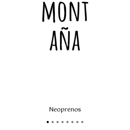
mont
aña
Neoprenos