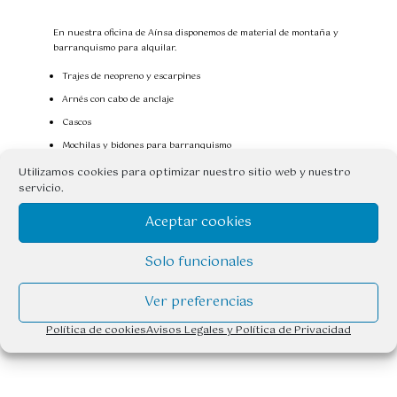
En nuestra oficina de Aínsa disponemos de material de montaña y
barranquismo para alquilar.
Trajes de neopreno y escarpines
Arnés con cabo de anclaje
Cascos
Mochilas y bidones para barranquismo
Kit vía ferrata (arnés, casco y disipador)
Utilizamos cookies para optimizar nuestro sitio web y nuestro
servicio.
Crampones y Piolets
Mochila portabebe
Aceptar cookies
Raquetas, bastones y polainas en la época de invierno
Solo funcionales
Posibilidad de alquiler de canoas para realizar una excursión por
el embalse de Mediano.
Ver preferencias
Alquiler de bicicletas de montaña y bicis eléctricas para disfrutar
Política de cookies
Avisos Legales y Política de Privacidad
al máximo de las rutas de Zona Zero.