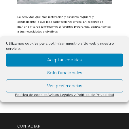
La actividad que más motivación y esfuerzo requiere y
seguramente la que más satisfacciones ofrece. En sesiones de
mañana y tarde te ofrecemos diferentes programas, adaptándonos
a tus necesidades y objetivos:
Bautismo de Kayak: primera toma de contacto con el kayak de
Utilizamos cookies para optimizar nuestro sitio web y nuestro
servicio.
aguas bravas. Conocerás los aspectos básicos y técnicas para
descender por los rápidos del río Ésera.
Aceptar cookies
Cursos de Iniciación y/o Perfeccionamiento: Cursos intensivos de
2 días con un programa muy completo para mejorar tu técnica y
Solo funcionales
lectura de río. Contáctanos para recibir información más
Ver preferencias
detallada.
Política de cookies
Avisos Legales y Política de Privacidad
CONTACTAR